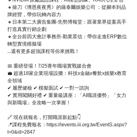
🔸操刀《博恩夜夜秀》的薩泰爾娛樂公司 ：從腳本到品
牌經營，帶你玩轉內容力
🔸日本第二大廣告集團-先勢博報堂：跟著業界提案高手
打造真實行銷企劃
🔸全台前四大會計事務所-勤業眾信：帶你走進ERP數位
轉型實境模擬場
...還有更多超強課程等你來挑戰！
📅 重磅登場！7/25青年職場實戰媒合會
💼 超過18家企業現場設攤：科技x金融x餐飲x娛樂x教育
全領域
✔ 履歷健檢 ✔ 模擬面試 ✔ 一對一諮詢
✔ 實用闖關好禮 ✔ 重量級講座：「AI職涯優勢」「女力
與新職場」全攻略一次掌握！
🔗 現在就報名，打開職涯新起點👇
📍課程免費報名：https://ievents.iii.org.tw/EventS.aspx?
t=0&id=2847