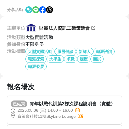
分享活動 :
主辦單位
財團法人資訊工業策進會
活動類型
大型實體活動
參加身份
不限身份
活動標籤
大型實體活動
履歷健診
新鮮人
職涯諮詢
職涯探索
大學生
求職
履歷
面試
職涯發展
報名場次
青年以戰代訓第2梯次課程說明會〈實體〉
已結束
2025.08.06 (三) 14:00 ~ 16:00
資策會科技11樓SkyLine Lounge