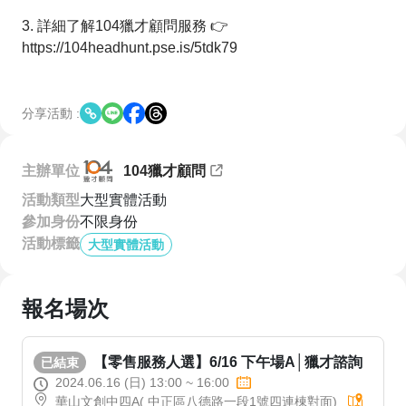
3. 詳細了解104獵才顧問服務 👉
https://104headhunt.pse.is/5tdk79
分享活動 :
主辦單位
104獵才顧問
活動類型
大型實體活動
參加身份
不限身份
活動標籤
大型實體活動
報名場次
【零售服務人選】6/16 下午場A│獵才諮詢
已結束
2024.06.16 (日) 13:00 ~ 16:00
華山文創中四A( 中正區八德路一段1號四連棟對面)